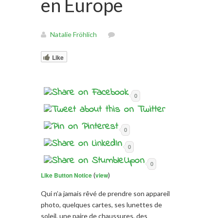
en Europe
Natalie Fröhlich
Like
0
0
0
0
Like Button Notice
(
view
)
Qui n’a jamais
rêvé de prendre
son
appareil
photo
, quelques
cartes,
s
es lunettes de
soleil
,
une paire de chaussures
, des