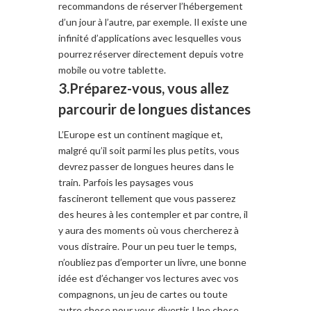
recommandons de réserver
l’
hébergement
d’un jour à
l’autre
, par exemple.
Il existe
une
infinité d’applications
avec lesquelles
vous
pourrez réserver
directement depuis votre
mobile
ou votre tablette
.
3.Préparez-vous, vous allez
parcourir de longues distances
L’Europe est un
continent
magique et,
malgré qu’il soit parmi l
es plus petits
, vous
devrez passe
r de longues heures
dans le
train
.
Parfois
les
paysages
vous
fascineront
tellement que vous passerez
de
s heures
à les contempler
et par contre, il
y aura
des moments où
vous chercherez
à
vous
distraire
.
Pour
un peu
tuer le temps,
n’oubliez
pas d’emporter
un livre
,
une bonne
idée
est d’échanger vo
s
lectures
avec vos
compagnons
,
un jeu de cartes
ou toute
autre chose
pour vous divertir
. Une chose,