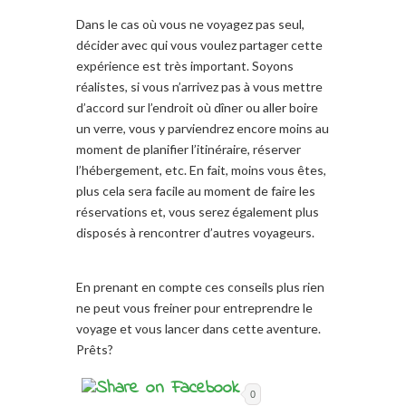
Dans le cas où vous ne
voyagez pas seul
,
décider
avec
qui vous voulez
partager cette
expérience
est très important
. Soyons
réalistes,
si vous
n’arrivez pas à vous mettre
d’accord sur
l’endroit où
dîner
ou
aller
boire
un verre
, vous y parviendrez encore moins au
moment
de planifier
l’itinéraire
, réserver
l’
hébergement,
etc.
En fait
, moins vous
êtes
,
plus cela sera
facile
au
moment de faire les
réservations
et, vous serez également
plus
disposés
à
rencontrer d’autres voyageurs
.
En prenant en compte c
es conseils plus
rien
ne peut vous
frein
er pour
entreprendr
e le
voyage
et vous lancer
dans cette aventure
.
Prêts
?
0