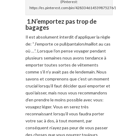
(Pinterest:
https://es.pinterest.com/pin/428334614539875276/)
1.N’emportez pas trop de
bagages
Il est absolument interdit
d’appliquer la règle
de
: “J’em
porte
ce pull/pantalon/
maillot
au cas
où
…
“.
Lorsque l’on pense
voyager
pendant
plusieurs semaines nous avons
tendance à
emporter
toutes sortes de
vêtements
comme s’il n’y
avait pas de lendemain
.
Nous
savons et
comprenons que c’est
un moment
crucial lorsqu’il faut
décider
quoi em
porter
et
quoi laisser
, mais nous
vous recommandons
d’en prendre
le moins possible
avec vous
:
voyagez léger
.
Vous en serez très
reconnaissant
lorsqu’il vous faudra port
er
votre sac à dos
, à tout moment, par
conséquent n’ayez
pas peur
de vous passer
d
es choses
que vous pourrez toujours